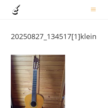
20250827_134517[1]klein